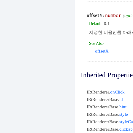
offsetY
:
number
opti
0.1
Default
지정한 비율만큼 아래로
See Also
offsetX
Inherited Propertie
IRtRenderer.
onClick
IRtRendererBase.
id
IRtRendererBase.
hint
IRtRendererBase.
style
IRtRendererBase.
styleCa
IRtRendererBase.
clickab