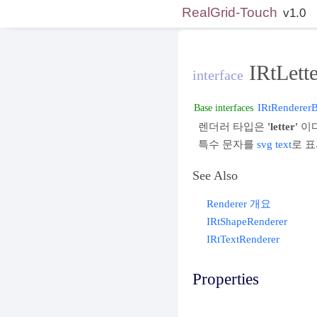
RealGrid-Touch
v1.0
IRtLett
interface
IRtRenderer
Base interfaces
렌더러 타입은
'letter'
이다
특수 문자를
svg text
로 표
See Also
Renderer 개요
IRtShapeRenderer
IRtTextRenderer
Properties