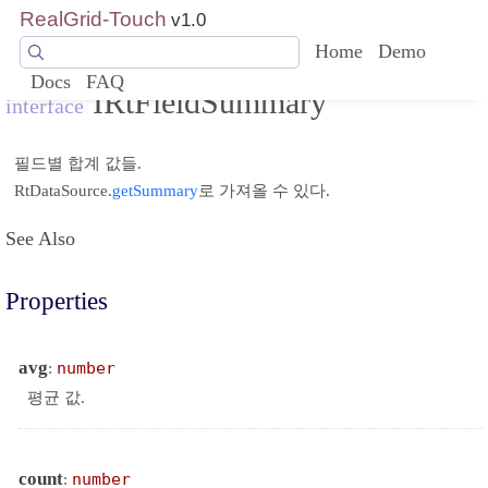
RealGrid-Touch
v1.0
Home
Demo
Docs
FAQ
IRtFieldSummary
interface
필드별 합계 값들.
RtDataSource.
getSummary
로 가져올 수 있다.
See Also
Properties
avg
:
number
평균 값.
count
:
number