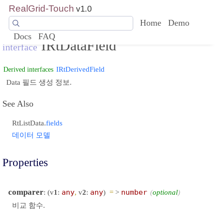
RealGrid-Touch
v1.0
Home
Demo
Docs
FAQ
IRtDataField
interface
IRtDerivedField
Derived interfaces
Data 필드 생성 정보.
See Also
RtListData.
fields
데이터 모델
Properties
comparer
: (v
1
:
any
,
v
2
:
any
)
=
>
number
optional
비교 함수.