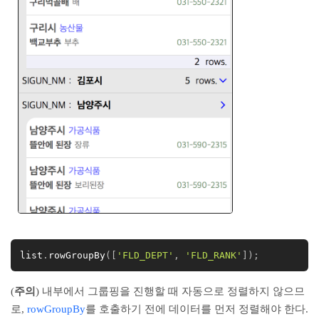
list
.
rowGroupBy
(
[
'FLD_DEPT'
,
'FLD_RANK'
]
)
;
(
주의
) 내부에서 그룹핑을 진행할 때 자동으로 정렬하지 않으므
로,
rowGroupBy
를 호출하기 전에 데이터를 먼저 정렬해야 한다.