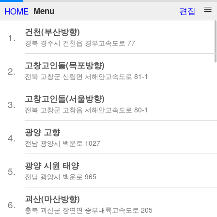
편집
HOME
Menu
건천(부산방향)
1.
경북 경주시 건천읍 경부고속도로 77
고창고인돌(목포방향)
2.
전북 고창군 신림면 서해안고속도로 81-1
고창고인돌(서울방향)
3.
전북 고창군 고창읍 서해안고속도로 80-1
광양 고향
4.
전남 광양시 백운로 1027
광양 시원 태양
5.
전남 광양시 백운로 965
괴산(마산방향)
6.
충북 괴산군 장연면 중부내륙고속도로 205