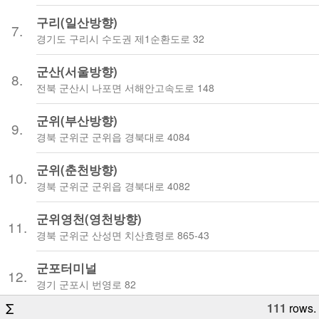
구리(일산방향)
7.
경기도 구리시 수도권 제1순환도로 32
군산(서울방향)
8.
전북 군산시 나포면 서해안고속도로 148
군위(부산방향)
9.
경북 군위군 군위읍 경북대로 4084
군위(춘천방향)
10.
경북 군위군 군위읍 경북대로 4082
군위영천(영천방향)
11.
경북 군위군 산성면 치산효령로 865-43
군포터미널
12.
경기 군포시 번영로 82
Σ
111
 rows.